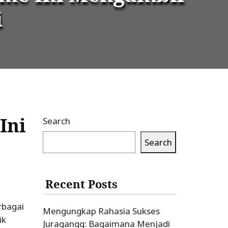
i
Ini
Search
Search
Recent Posts
rbagai
Mengungkap Rahasia Sukses
ik
Juraganqq: Bagaimana Menjadi