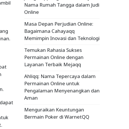
ambil
Nama Rumah Tangga dalam Judi
Online
,
Masa Depan Perjudian Online:
yang
Bagaimana Cahayaqq
Memimpin Inovasi dan Teknologi
nan.
Temukan Rahasia Sukses
Permainan Online dengan
Layanan Terbaik Mejaqq
pat
n
Ahliqq: Nama Tepercaya dalam
Permainan Online untuk
n.
Pengalaman Menyenangkan dan
Aman
 dapat
Menguraikan Keuntungan
Bermain Poker di WarnetQQ
ntuk
.