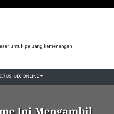
rbesar untuk peluang kemenangan
SITUS JUDI ONLINE
ame Ini Mengambil