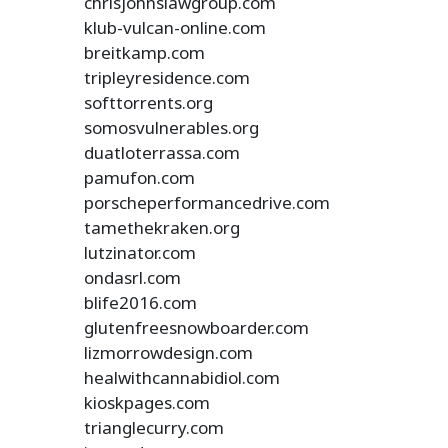
chrisjohnslawgroup.com
klub-vulcan-online.com
breitkamp.com
tripleyresidence.com
softtorrents.org
somosvulnerables.org
duatloterrassa.com
pamufon.com
porscheperformancedrive.com
tamethekraken.org
lutzinator.com
ondasrl.com
blife2016.com
glutenfreesnowboarder.com
lizmorrowdesign.com
healwithcannabidiol.com
kioskpages.com
trianglecurry.com