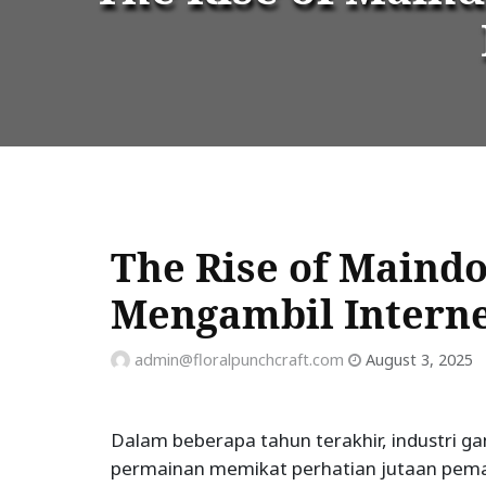
The Rise of Maind
Mengambil Interne
admin@floralpunchcraft.com
August 3, 2025
Dalam beberapa tahun terakhir, industri ga
permainan memikat perhatian jutaan pemai