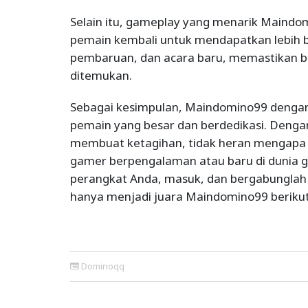
Selain itu, gameplay yang menarik Maind
pemain kembali untuk mendapatkan lebih ba
pembaruan, dan acara baru, memastikan ba
ditemukan.
Sebagai kesimpulan, Maindomino99 dengan 
pemain yang besar dan berdedikasi. Dengan 
membuat ketagihan, tidak heran mengapa g
gamer berpengalaman atau baru di dunia ga
perangkat Anda, masuk, dan bergabunglah
hanya menjadi juara Maindomino99 beriku
Dominoqq