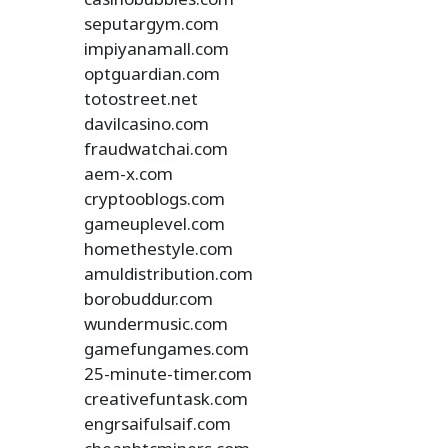
seputargym.com
impiyanamall.com
optguardian.com
totostreet.net
davilcasino.com
fraudwatchai.com
aem-x.com
cryptooblogs.com
gameuplevel.com
homethestyle.com
amuldistribution.com
borobuddur.com
wundermusic.com
gamefungames.com
25-minute-timer.com
creativefuntask.com
engrsaifulsaif.com