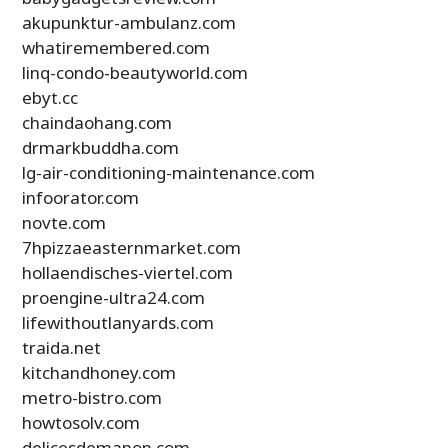
akupunktur-ambulanz.com
whatiremembered.com
linq-condo-beautyworld.com
ebyt.cc
chaindaohang.com
drmarkbuddha.com
lg-air-conditioning-maintenance.com
infoorator.com
novte.com
7hpizzaeasternmarket.com
hollaendisches-viertel.com
proengine-ultra24.com
lifewithoutlanyards.com
traida.net
kitchandhoney.com
metro-bistro.com
howtosolv.com
delicesdemanon.com