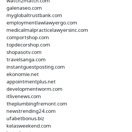
watch2match.com
galenaseo.com
myglobaltrustbank.com
employmentlawlawyergo.com
medicalmalpracticelawyersinc.com
comportshop.com
topdecorshop.com
shopasotv.com
travelsanga.com
instantguestposting.com
ekonomie.net
appointmentplus.net
developmentworm.com
itlivenews.com
theplumbingfremont.com
newstrending24.com
ufabetbonus.biz
kelasweekend.com