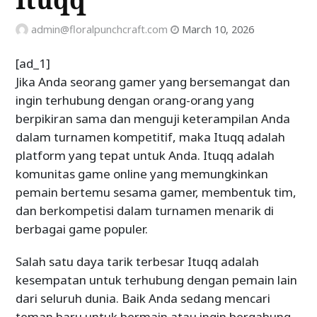
admin@floralpunchcraft.com
March 10, 2026
[ad_1]
Jika Anda seorang gamer yang bersemangat dan
ingin terhubung dengan orang-orang yang
berpikiran sama dan menguji keterampilan Anda
dalam turnamen kompetitif, maka Ituqq adalah
platform yang tepat untuk Anda. Ituqq adalah
komunitas game online yang memungkinkan
pemain bertemu sesama gamer, membentuk tim,
dan berkompetisi dalam turnamen menarik di
berbagai game populer.
Salah satu daya tarik terbesar Ituqq adalah
kesempatan untuk terhubung dengan pemain lain
dari seluruh dunia. Baik Anda sedang mencari
teman baru untuk bermain atau ingin bergabung