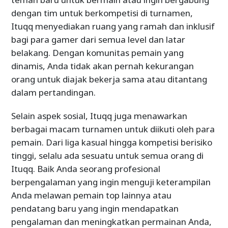
dengan tim untuk berkompetisi di turnamen,
Ituqq menyediakan ruang yang ramah dan inklusif
bagi para gamer dari semua level dan latar
belakang. Dengan komunitas pemain yang
dinamis, Anda tidak akan pernah kekurangan
orang untuk diajak bekerja sama atau ditantang
dalam pertandingan.
Selain aspek sosial, Ituqq juga menawarkan
berbagai macam turnamen untuk diikuti oleh para
pemain. Dari liga kasual hingga kompetisi berisiko
tinggi, selalu ada sesuatu untuk semua orang di
Ituqq. Baik Anda seorang profesional
berpengalaman yang ingin menguji keterampilan
Anda melawan pemain top lainnya atau
pendatang baru yang ingin mendapatkan
pengalaman dan meningkatkan permainan Anda,