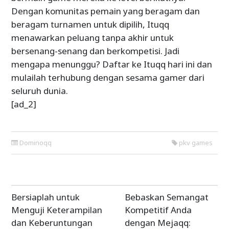
Dengan komunitas pemain yang beragam dan
beragam turnamen untuk dipilih, Ituqq
menawarkan peluang tanpa akhir untuk
bersenang-senang dan berkompetisi. Jadi
mengapa menunggu? Daftar ke Ituqq hari ini dan
mulailah terhubung dengan sesama gamer dari
seluruh dunia.
[ad_2]
Dominoqq
pkv games
Post
Bersiaplah untuk
Bebaskan Semangat
navigation
Menguji Keterampilan
Kompetitif Anda
dan Keberuntungan
dengan Mejaqq: