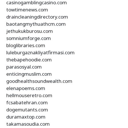
casinogamblingcasino.com
towtimenews.com
draincleaningdirectory.com
baotangmythuathcm.com
jethukukburosu.com
somniumforge.com
bloglibraries.com
luleburgaznakliyatfirmasi.com
thebapehoodie.com
parasosyal.com
enticingmuslim.com
goodhealthsoundwealth.com
elenapoems.com
hellmouseretro.com
fcsabatehran.com
dogemutants.com
duramaxtop.com
takamasoudia.com