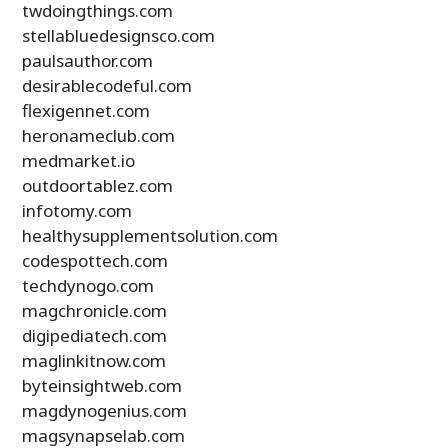
twdoingthings.com
stellabluedesignsco.com
paulsauthor.com
desirablecodeful.com
flexigennet.com
heronameclub.com
medmarket.io
outdoortablez.com
infotomy.com
healthysupplementsolution.com
codespottech.com
techdynogo.com
magchronicle.com
digipediatech.com
maglinkitnow.com
byteinsightweb.com
magdynogenius.com
magsynapselab.com