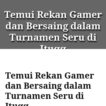
Temui Rekan Gamer
dan Bersaing dalam
Turnamen Seru di
Ituqq
Temui Rekan Gamer
dan Bersaing dalam
Turnamen Seru di
Ituqq