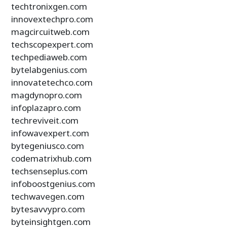
techtronixgen.com
innovextechpro.com
magcircuitweb.com
techscopexpert.com
techpediaweb.com
bytelabgenius.com
innovatetechco.com
magdynopro.com
infoplazapro.com
techreviveit.com
infowavexpert.com
bytegeniusco.com
codematrixhub.com
techsenseplus.com
infoboostgenius.com
techwavegen.com
bytesavvypro.com
byteinsightgen.com