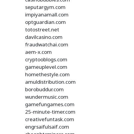
seputargym.com
impiyanamall.com
optguardian.com
totostreet.net
davilcasino.com
fraudwatchai.com
aem-x.com
cryptooblogs.com
gameuplevel.com
homethestyle.com
amuldistribution.com
borobuddur.com
wundermusic.com
gamefungames.com
25-minute-timer.com
creativefuntask.com
engrsaifulsaif.com