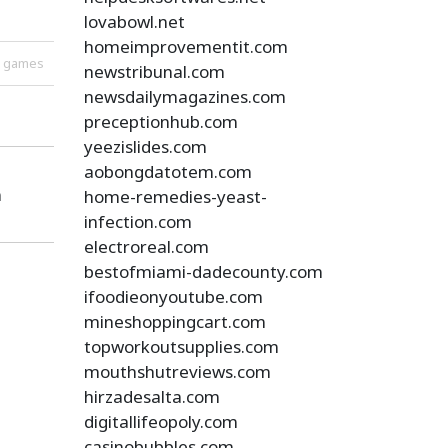
lovabowl.net
homeimprovementit.com
 games
newstribunal.com
newsdailymagazines.com
preceptionhub.com
yeezislides.com
aobongdatotem.com
n
home-remedies-yeast-
infection.com
electroreal.com
bestofmiami-dadecounty.com
ifoodieonyoutube.com
mineshoppingcart.com
topworkoutsupplies.com
mouthshutreviews.com
hirzadesalta.com
digitallifeopoly.com
casinobubbles.com