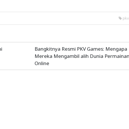
pkv
i
Bangkitnya Resmi PKV Games: Mengapa
Mereka Mengambil alih Dunia Permaina
Online