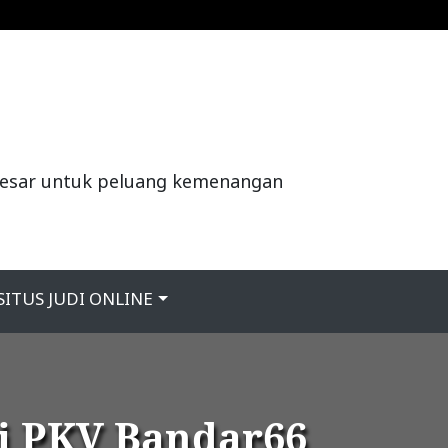
rbesar untuk peluang kemenangan
SITUS JUDI ONLINE
di PKV Bandar66