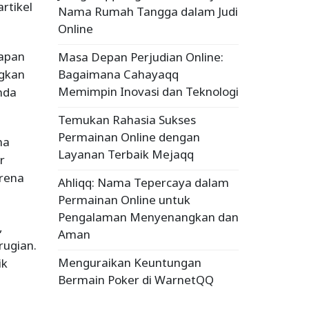
rtikel
Nama Rumah Tangga dalam Judi
Online
kapan
Masa Depan Perjudian Online:
ngkan
Bagaimana Cahayaqq
Memimpin Inovasi dan Teknologi
nda
Temukan Rahasia Sukses
Permainan Online dengan
na
Layanan Terbaik Mejaqq
r
arena
Ahliqq: Nama Tepercaya dalam
Permainan Online untuk
Pengalaman Menyenangkan dan
,
Aman
ugian.
Menguraikan Keuntungan
ik
Bermain Poker di WarnetQQ