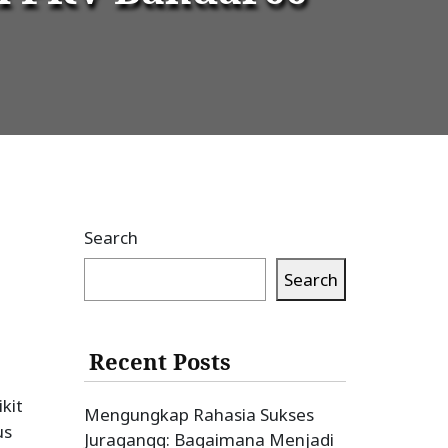
Search
Search
Recent Posts
kit
Mengungkap Rahasia Sukses
us
Juraganqq: Bagaimana Menjadi