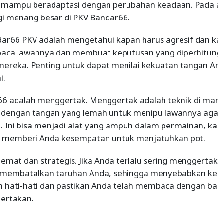
n mampu beradaptasi dengan perubahan keadaan. Pada a
egi menang besar di PKV Bandar66.
dar66 PKV adalah mengetahui kapan harus agresif dan 
mbaca lawannya dan membuat keputusan yang diperhitu
mereka. Penting untuk dapat menilai kekuatan tangan A
i.
r66 adalah menggertak. Menggertak adalah teknik di ma
dengan tangan yang lemah untuk menipu lawannya aga
. Ini bisa menjadi alat yang ampuh dalam permainan, k
, memberi Anda kesempatan untuk menjatuhkan pot.
mat dan strategis. Jika Anda terlalu sering menggertak
membatalkan taruhan Anda, sehingga menyebabkan ker
 hati-hati dan pastikan Anda telah membaca dengan ba
ertakan.