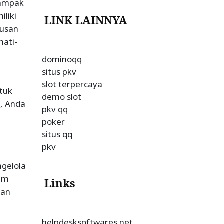
dampak
liki
LINK LAINNYA
tusan
hati-
dominoqq
situs pkv
slot terpercaya
tuk
demo slot
, Anda
pkv qq
poker
situs qq
pkv
ngelola
lam
Links
dan
helpdesksoftwares.net