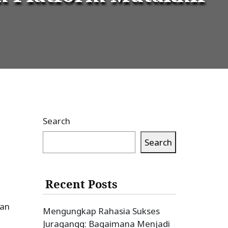
Search
Search
Recent Posts
gan
Mengungkap Rahasia Sukses
h
Juraganqq: Bagaimana Menjadi