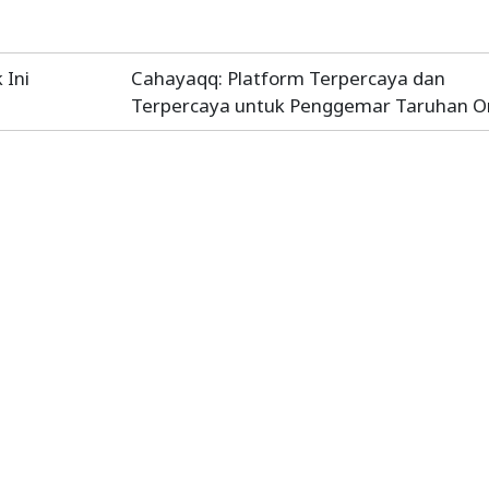
 Ini
Cahayaqq: Platform Terpercaya dan
Terpercaya untuk Penggemar Taruhan O