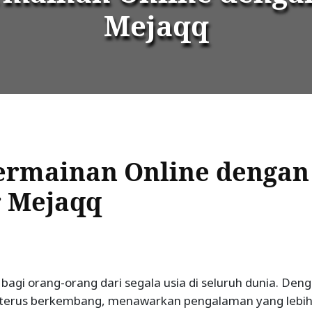
Mejaqq
ermainan Online dengan
r Mejaqq
bagi orang-orang dari segala usia di seluruh dunia. Den
e terus berkembang, menawarkan pengalaman yang lebi