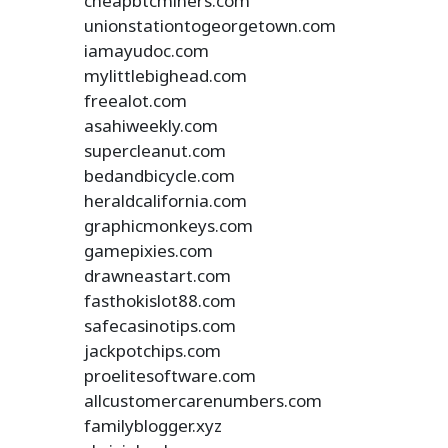
cheapbtcminers.com
unionstationtogeorgetown.com
iamayudoc.com
mylittlebighead.com
freealot.com
asahiweekly.com
supercleanut.com
bedandbicycle.com
heraldcalifornia.com
graphicmonkeys.com
gamepixies.com
drawneastart.com
fasthokislot88.com
safecasinotips.com
jackpotchips.com
proelitesoftware.com
allcustomercarenumbers.com
familyblogger.xyz