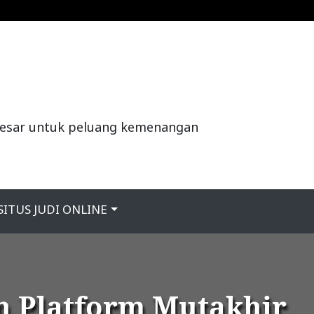
rbesar untuk peluang kemenangan
SITUS JUDI ONLINE
n Platform Mutakhir