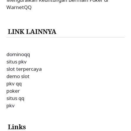
WarnetQQ
LINK LAINNYA
dominoqq
situs pkv
slot terpercaya
demo slot
pkv qq
poker
situs qq
pkv
Links