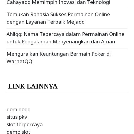
Cahayaqq Memimpin Inovasi dan Teknologi
Temukan Rahasia Sukses Permainan Online
dengan Layanan Terbaik Mejaqq
Ahliqq: Nama Tepercaya dalam Permainan Online
untuk Pengalaman Menyenangkan dan Aman
Menguraikan Keuntungan Bermain Poker di
WarnetQQ
LINK LAINNYA
dominoqq
situs pkv
slot terpercaya
demo slot