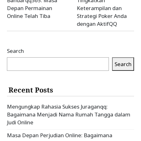
Bandarqq365: Masa
Tingkatkan
navigation
Depan Permainan
Keterampilan dan
Online Telah Tiba
Strategi Poker Anda
dengan AktifQQ
Search
Search
Recent Posts
Mengungkap Rahasia Sukses Juraganqq:
Bagaimana Menjadi Nama Rumah Tangga dalam
Judi Online
Masa Depan Perjudian Online: Bagaimana