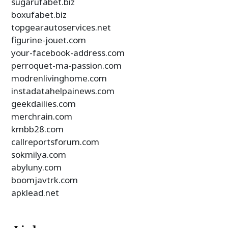
sugarufabet.biz
boxufabet.biz
topgearautoservices.net
figurine-jouet.com
your-facebook-address.com
perroquet-ma-passion.com
modrenlivinghome.com
instadatahelpainews.com
geekdailies.com
merchrain.com
kmbb28.com
callreportsforum.com
sokmilya.com
abyluny.com
boomjavtrk.com
apklead.net