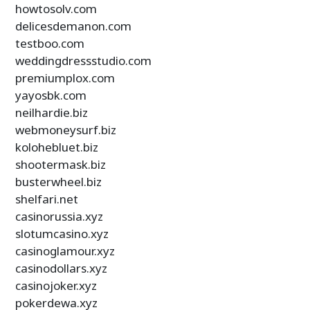
howtosolv.com
delicesdemanon.com
testboo.com
weddingdressstudio.com
premiumplox.com
yayosbk.com
neilhardie.biz
webmoneysurf.biz
kolohebluet.biz
shootermask.biz
busterwheel.biz
shelfari.net
casinorussia.xyz
slotumcasino.xyz
casinoglamour.xyz
casinodollars.xyz
casinojoker.xyz
pokerdewa.xyz