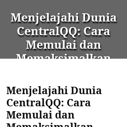
Menjelajahi Dunia
CentralQQ: Cara
Memulai dan
Memaksimalkan
Pengalaman Anda
Menjelajahi Dunia
CentralQQ: Cara
Memulai dan
Memaksimalkan