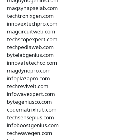
magdynogenius.com
magsynapselab.com
techtronixgen.com
innovextechpro.com
magcircuitweb.com
techscopexpert.com
techpediaweb.com
bytelabgenius.com
innovatetechco.com
magdynopro.com
infoplazapro.com
techreviveit.com
infowavexpert.com
bytegeniusco.com
codematrixhub.com
techsenseplus.com
infoboostgenius.com
techwavegen.com