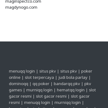
maginspectco.com
magdynogo.com
menuqq login
|
situs pkv
|
situs pkv
|
poker
online
|
slot terpercaya
|
judi bola parlay
|
dominoqq
|
qq poker
|
bandarqq pkv
|
pkv
games
|
murniqq login
|
hematqq login
|
slot
gacor resmi
|
slot gacor resmi
|
slot gacor
resmi
|
menuqq login
|
murniqq login
|