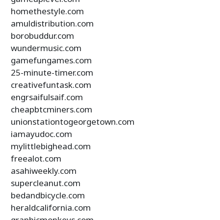
homethestyle.com
amuldistribution.com
borobuddur.com
wundermusic.com
gamefungames.com
25-minute-timer.com
creativefuntask.com
engrsaifulsaif.com
cheapbtcminers.com
unionstationtogeorgetown.com
iamayudoc.com
mylittlebighead.com
freealot.com
asahiweekly.com
supercleanut.com
bedandbicycle.com
heraldcalifornia.com
graphicmonkeys.com