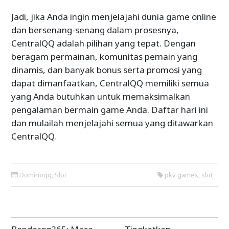
Jadi, jika Anda ingin menjelajahi dunia game online
dan bersenang-senang dalam prosesnya,
CentralQQ adalah pilihan yang tepat. Dengan
beragam permainan, komunitas pemain yang
dinamis, dan banyak bonus serta promosi yang
dapat dimanfaatkan, CentralQQ memiliki semua
yang Anda butuhkan untuk memaksimalkan
pengalaman bermain game Anda. Daftar hari ini
dan mulailah menjelajahi semua yang ditawarkan
CentralQQ.
Dominoqq
Slot
pkv games
slot
,
,
Post