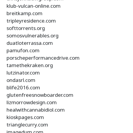
klub-vulcan-online.com
breitkamp.com
tripleyresidence.com
softtorrents.org
somosvulnerables.org
duatloterrassa.com
pamufon.com
porscheperformancedrive.com
tamethekraken.org
lutzinator.com
ondasrl.com
blife2016.com
glutenfreesnowboarder.com
lizmorrowdesign.com
healwithcannabidiol.com
kioskpages.com
trianglecurry.com
imagedum.com