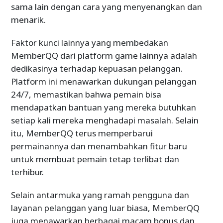
sama lain dengan cara yang menyenangkan dan
menarik.
Faktor kunci lainnya yang membedakan
MemberQQ dari platform game lainnya adalah
dedikasinya terhadap kepuasan pelanggan.
Platform ini menawarkan dukungan pelanggan
24/7, memastikan bahwa pemain bisa
mendapatkan bantuan yang mereka butuhkan
setiap kali mereka menghadapi masalah. Selain
itu, MemberQQ terus memperbarui
permainannya dan menambahkan fitur baru
untuk membuat pemain tetap terlibat dan
terhibur.
Selain antarmuka yang ramah pengguna dan
layanan pelanggan yang luar biasa, MemberQQ
juga menawarkan berbagai macam bonus dan