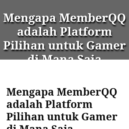
Mengapa MemberQQ
adalah Platform
Pilihan untuk Gamer
di Mana Saja
Mengapa MemberQQ
adalah Platform
Pilihan untuk Gamer
di Mana Saja