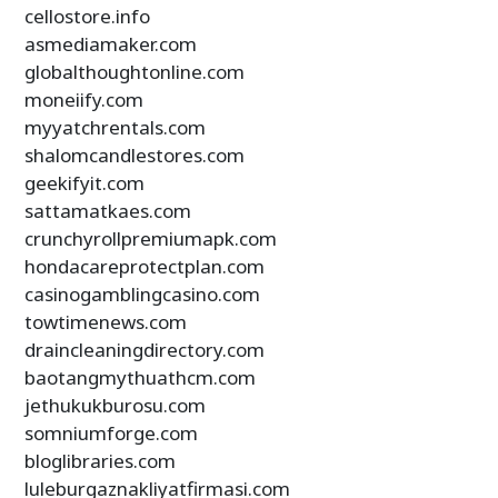
cellostore.info
asmediamaker.com
globalthoughtonline.com
moneiify.com
myyatchrentals.com
shalomcandlestores.com
geekifyit.com
sattamatkaes.com
crunchyrollpremiumapk.com
hondacareprotectplan.com
casinogamblingcasino.com
towtimenews.com
draincleaningdirectory.com
baotangmythuathcm.com
jethukukburosu.com
somniumforge.com
bloglibraries.com
luleburgaznakliyatfirmasi.com