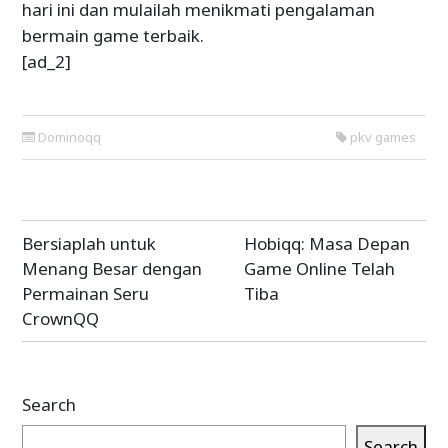
hari ini dan mulailah menikmati pengalaman
bermain game terbaik.
[ad_2]
Dominoqq
pkv games
Post
Bersiaplah untuk
Hobiqq: Masa Depan
navigation
Menang Besar dengan
Game Online Telah
Permainan Seru
Tiba
CrownQQ
Search
Search