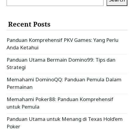
Recent Posts
Panduan Komprehensif PKV Games: Yang Perlu
Anda Ketahui
Panduan Utama Bermain Domino99: Tips dan
Strategi
Memahami DominoQQ: Panduan Pemula Dalam
Permainan
Memahami Poker88: Panduan Komprehensif
untuk Pemula
Panduan Utama untuk Menang di Texas Hold’em
Poker