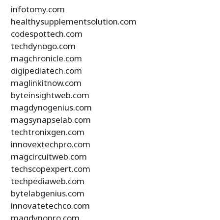
infotomy.com
healthysupplementsolution.com
codespottech.com
techdynogo.com
magchronicle.com
digipediatech.com
maglinkitnow.com
byteinsightweb.com
magdynogenius.com
magsynapselab.com
techtronixgen.com
innovextechpro.com
magcircuitweb.com
techscopexpert.com
techpediaweb.com
bytelabgenius.com
innovatetechco.com
magdynopro.com