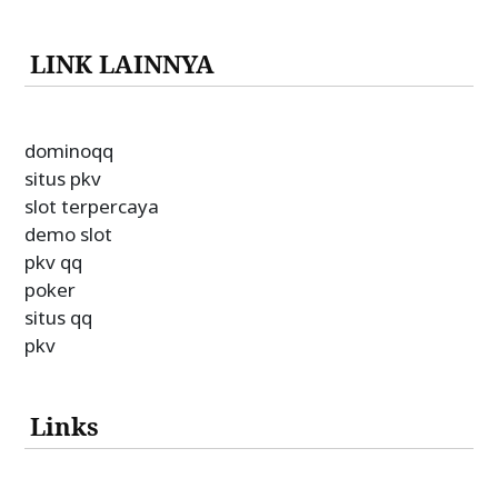
LINK LAINNYA
dominoqq
situs pkv
slot terpercaya
demo slot
pkv qq
poker
situs qq
pkv
Links