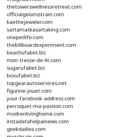
thetowerswellnessretreat.com
officialgelatostrain.com
kaethejeweler.com
sattamatkasattaking.com
onepetlife.com
thebillboardexperiment.com
beachufabet.biz
mon-tresse-de-lit.com
sugarufabet.biz
boxufabet.biz
topgearautoservices.net
figurine-jouet.com
your-facebook-address.com
perroquet-ma-passion.com
modrenlivinghome.com
instadatahelpainews.com
geekdailies.com
merchrain.com