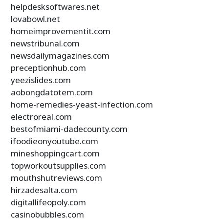
helpdesksoftwares.net
lovabowl.net
homeimprovementit.com
newstribunal.com
newsdailymagazines.com
preceptionhub.com
yeezislides.com
aobongdatotem.com
home-remedies-yeast-infection.com
electroreal.com
bestofmiami-dadecounty.com
ifoodieonyoutube.com
mineshoppingcart.com
topworkoutsupplies.com
mouthshutreviews.com
hirzadesalta.com
digitallifeopoly.com
casinobubbles.com