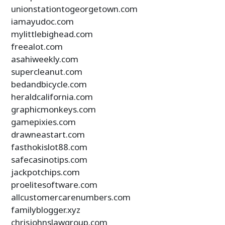
unionstationtogeorgetown.com
iamayudoc.com
mylittlebighead.com
freealot.com
asahiweekly.com
supercleanut.com
bedandbicycle.com
heraldcalifornia.com
graphicmonkeys.com
gamepixies.com
drawneastart.com
fasthokislot88.com
safecasinotips.com
jackpotchips.com
proelitesoftware.com
allcustomercarenumbers.com
familyblogger.xyz
chrisjohnslawgroup.com