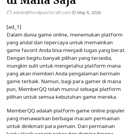
admin@floralpunchcraft.com
May 9, 2026
[ad_1]
Dalam dunia game online, menemukan platform
yang andal dan tepercaya untuk memainkan
game favorit Anda bisa menjadi tugas yang berat.
Dengan begitu banyak pilihan yang tersedia,
mungkin sulit untuk mengetahui platform mana
yang akan memberi Anda pengalaman bermain
game terbaik. Namun, bagi para gamer di mana
pun, MemberQQ telah muncul sebagai platform
pilihan untuk semua kebutuhan game mereka.
MemberQQ adalah platform game online populer
yang menawarkan berbagai macam permainan
untuk dinikmati para pemain. Dari permainan
kartu klasik seperti poker dan domino hingga