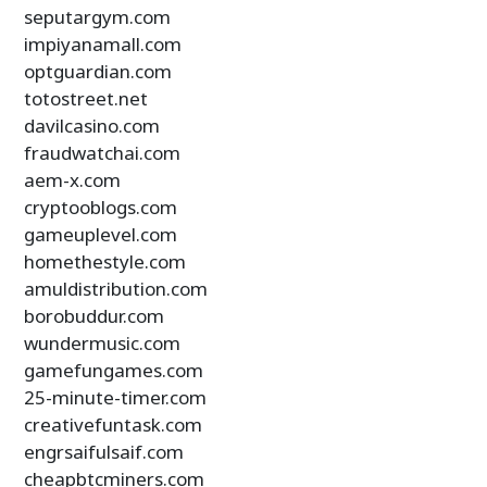
seputargym.com
impiyanamall.com
optguardian.com
totostreet.net
davilcasino.com
fraudwatchai.com
aem-x.com
cryptooblogs.com
gameuplevel.com
homethestyle.com
amuldistribution.com
borobuddur.com
wundermusic.com
gamefungames.com
25-minute-timer.com
creativefuntask.com
engrsaifulsaif.com
cheapbtcminers.com