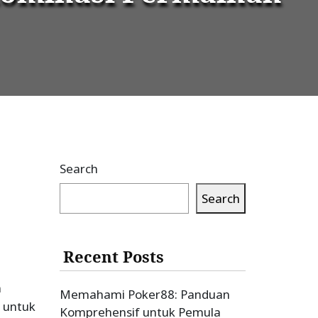
Search
Search
Recent Posts
n
Memahami Poker88: Panduan
 untuk
Komprehensif untuk Pemula