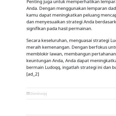
Penting juga untuk memperhatikan lempa
Anda. Dengan menggunakan lemparan dadu s
kamu dapat meningkatkan peluang mencapai 
dan menyesuaikan strategi Anda berdasar
signifikan pada hasil permainan.
Secara keseluruhan, menguasai strategi
meraih kemenangan. Dengan berfokus untu
memblokir lawan, membangun pertahanan 
keuntungan Anda, Anda dapat meningkatkan
bermain Ludoqq, ingatlah strategi ini dan
[ad_2]
Dominoqq