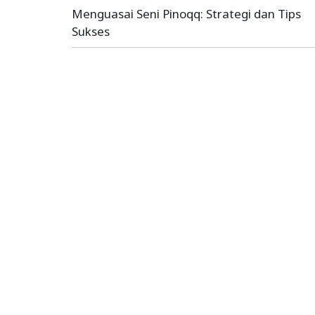
Post
Menguasai Seni Pinoqq: Strategi dan Tips
navigation
Sukses