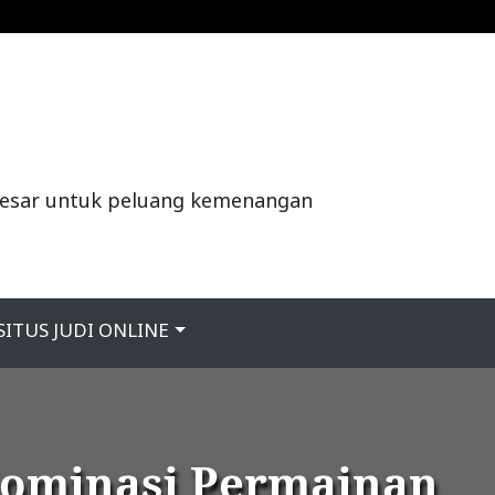
rbesar untuk peluang kemenangan
SITUS JUDI ONLINE
dominasi Permainan