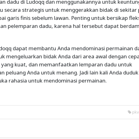
ran dadu di Ludoqq dan menggunakannya untuk keuntu
ecara strategis untuk menggerakkan bidak di sekitar
garis finis sebelum lawan. Penting untuk bersikap fleks
kan pelemparan dadu, karena hal tersebut dapat berda
 Ludoqq dapat membantu Anda mendominasi permainan d
k mengeluarkan bidak Anda dari area awal dengan cepa
yang kuat, dan memanfaatkan lemparan dadu untuk
 peluang Anda untuk menang. Jadi lain kali Anda duduk
 buka rahasia untuk mendominasi permainan.
pkv