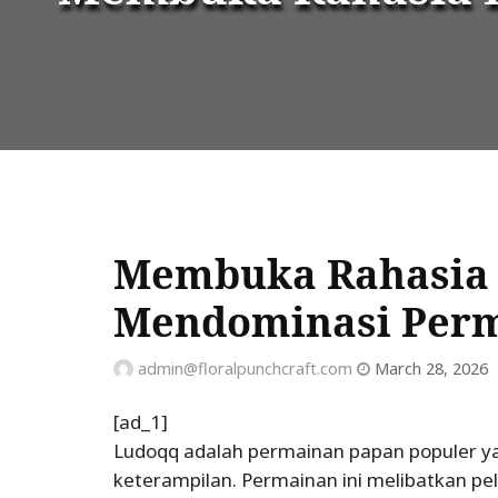
Membuka Rahasia L
Mendominasi Per
admin@floralpunchcraft.com
March 28, 2026
[ad_1]
Ludoqq adalah permainan papan populer y
keterampilan. Permainan ini melibatkan p