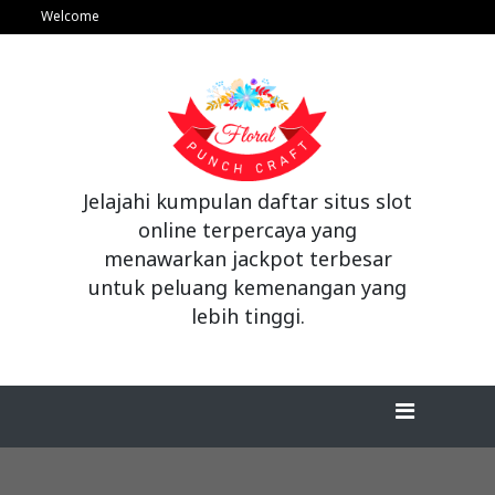
Skip
Welcome
to
content
Jelajahi kumpulan daftar situs slot
online terpercaya yang
menawarkan jackpot terbesar
untuk peluang kemenangan yang
lebih tinggi.