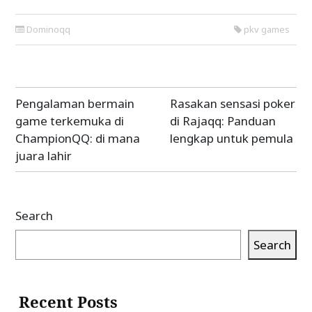
Dominoqq
pkv games
Post
Pengalaman bermain
Rasakan sensasi poker
navigation
game terkemuka di
di Rajaqq: Panduan
ChampionQQ: di mana
lengkap untuk pemula
juara lahir
Search
Search
Recent Posts