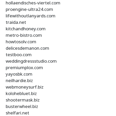
hollaendisches-viertel.com
proengine-ultra24.com
lifewithoutlanyards.com
traida.net
kitchandhoney.com
metro-bistro.com
howtosolv.com
delicesdemanon.com
testboo.com
weddingdressstudio.com
premiumplox.com
yayosbk.com
neilhardie.biz
webmoneysurf.biz
kolohebluet.biz
shootermask.biz
busterwheel.biz
shelfari.net