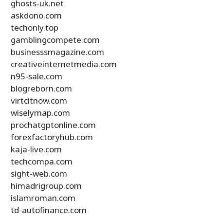
ghosts-uk.net
askdono.com
techonly.top
gamblingcompete.com
businesssmagazine.com
creativeinternetmedia.com
n95-sale.com
blogreborn.com
virtcitnow.com
wiselymap.com
prochatgptonline.com
forexfactoryhub.com
kaja-live.com
techcompa.com
sight-web.com
himadrigroup.com
islamroman.com
td-autofinance.com