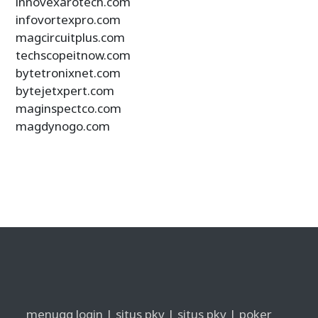
innovexarotech.com
infovortexpro.com
magcircuitplus.com
techscopeitnow.com
bytetronixnet.com
bytejetxpert.com
maginspectco.com
magdynogo.com
menuqq login
|
situs pkv
|
situs pkv
|
poker