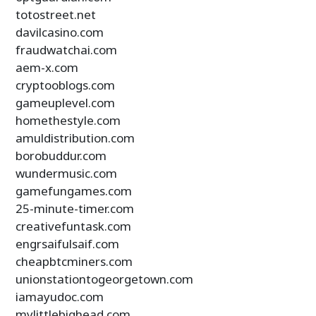
totostreet.net
davilcasino.com
fraudwatchai.com
aem-x.com
cryptooblogs.com
gameuplevel.com
homethestyle.com
amuldistribution.com
borobuddur.com
wundermusic.com
gamefungames.com
25-minute-timer.com
creativefuntask.com
engrsaifulsaif.com
cheapbtcminers.com
unionstationtogeorgetown.com
iamayudoc.com
mylittlebighead.com