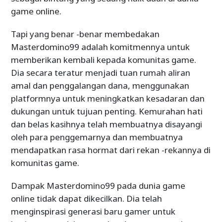
game online.
Tapi yang benar -benar membedakan
Masterdomino99 adalah komitmennya untuk
memberikan kembali kepada komunitas game.
Dia secara teratur menjadi tuan rumah aliran
amal dan penggalangan dana, menggunakan
platformnya untuk meningkatkan kesadaran dan
dukungan untuk tujuan penting. Kemurahan hati
dan belas kasihnya telah membuatnya disayangi
oleh para penggemarnya dan membuatnya
mendapatkan rasa hormat dari rekan -rekannya di
komunitas game.
Dampak Masterdomino99 pada dunia game
online tidak dapat dikecilkan. Dia telah
menginspirasi generasi baru gamer untuk