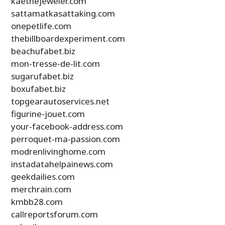
kaethejeweler.com
sattamatkasattaking.com
onepetlife.com
thebillboardexperiment.com
beachufabet.biz
mon-tresse-de-lit.com
sugarufabet.biz
boxufabet.biz
topgearautoservices.net
figurine-jouet.com
your-facebook-address.com
perroquet-ma-passion.com
modrenlivinghome.com
instadatahelpainews.com
geekdailies.com
merchrain.com
kmbb28.com
callreportsforum.com