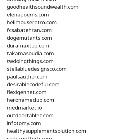
goodhealthsoundwealth.com
elenapoems.com
hellmouseretro.com
fcsabatehran.com
dogemutants.com
duramaxtop.com
takamasoudia.com
twdoingthings.com
stellabluedesignsco.com
paulsauthor.com
desirablecodeful.com
flexigennet.com
heronameclub.com
medmarket.io
outdoortablez.com
infotomy.com
healthysupplementsolution.com
codespottech.com