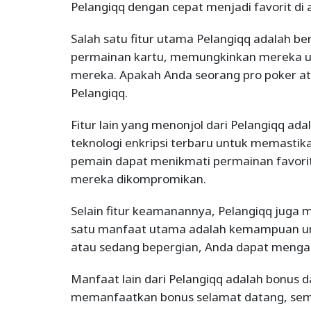
Pelangiqq dengan cepat menjadi favorit di 
Salah satu fitur utama Pelangiqq adalah b
permainan kartu, memungkinkan mereka u
mereka. Apakah Anda seorang pro poker at
Pelangiqq.
Fitur lain yang menonjol dari Pelangiqq ad
teknologi enkripsi terbaru untuk memasti
pemain dapat menikmati permainan favorit
mereka dikompromikan.
Selain fitur keamanannya, Pelangiqq juga
satu manfaat utama adalah kemampuan untu
atau sedang bepergian, Anda dapat menga
Manfaat lain dari Pelangiqq adalah bonus 
memanfaatkan bonus selamat datang, sem