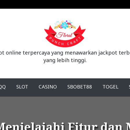
 slot online terpercaya yang menawarkan jackpot te
yang lebih tinggi.
QQ
SLOT
CASINO
SBOBET88
TOGEL
enjelajahi Fitur dan 