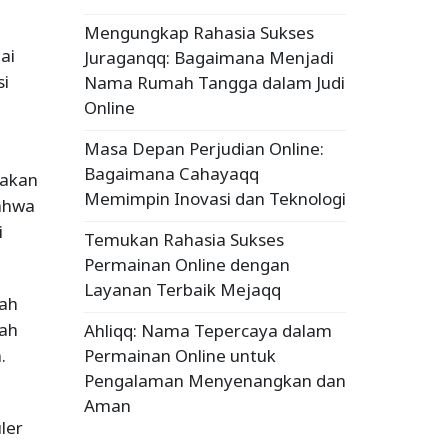
Mengungkap Rahasia Sukses
ai
Juraganqq: Bagaimana Menjadi
si
Nama Rumah Tangga dalam Judi
Online
Masa Depan Perjudian Online:
Bagaimana Cahayaqq
nakan
Memimpin Inovasi dan Teknologi
bahwa
i
Temukan Rahasia Sukses
Permainan Online dengan
Layanan Terbaik Mejaqq
lah
mah
Ahliqq: Nama Tepercaya dalam
.
Permainan Online untuk
Pengalaman Menyenangkan dan
Aman
ler