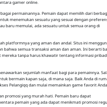
antara gamer online.
erbagai permainannya. Pemain dapat memilih dari berbag
ntuk menemukan sesuatu yang sesuai dengan preferen
au baru memulai, ada sesuatu untuk semua orang di
alah platformnya yang aman dan andal. Situs ini menggu
kan bahwa semua transaksi aman dan aman. Ini berarti 
 mereka tanpa harus khawatir tentang informasi pribad
 menawarkan sejumlah manfaat bagi para pemainnya. Sa
k bermain kapan saja, di mana saja. Baik Anda di ru
kses Pelangiqq dan mulai memainkan game favorit Anda
dan promosi yang murah hati. Pemain baru dapat
entara pemain yang ada dapat menikmati promosi regu