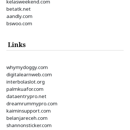
kelasweekend.com
betatk.net
aandly.com
bswoo.com
Links
whymydoggy.com
digitalearnweb.com
interbolaslot.org
palmkuafor.com
dataentrypro.net
dreamrummypro.com
kaiminsupport.com
belanjareceh.com
shannonsticker.com