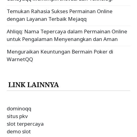
Temukan Rahasia Sukses Permainan Online
dengan Layanan Terbaik Mejaqq
Ahliqq: Nama Tepercaya dalam Permainan Online
untuk Pengalaman Menyenangkan dan Aman
Menguraikan Keuntungan Bermain Poker di
WarnetQQ
LINK LAINNYA
dominoqq
situs pkv
slot terpercaya
demo slot