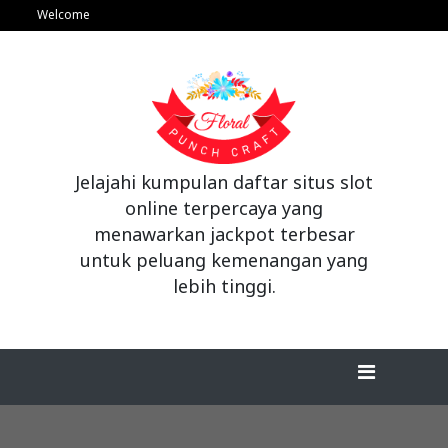
Skip
Welcome
to
content
Jelajahi kumpulan daftar situs slot
online terpercaya yang
menawarkan jackpot terbesar
untuk peluang kemenangan yang
lebih tinggi.