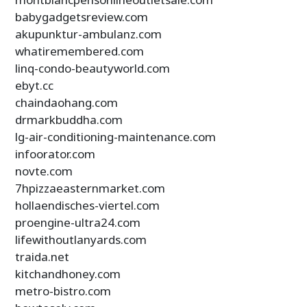
babygadgetsreview.com
akupunktur-ambulanz.com
whatiremembered.com
linq-condo-beautyworld.com
ebyt.cc
chaindaohang.com
drmarkbuddha.com
lg-air-conditioning-maintenance.com
infoorator.com
novte.com
7hpizzaeasternmarket.com
hollaendisches-viertel.com
proengine-ultra24.com
lifewithoutlanyards.com
traida.net
kitchandhoney.com
metro-bistro.com