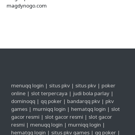
magdynogo.com
menuqq login
|
situs pkv
|
situs pkv
|
poker
online
|
slot terpercaya
|
judi bola parlay
|
dominoqq
|
qq poker
|
bandarqq pkv
|
pkv
games
|
murniqq login
|
hematqq login
|
slot
gacor resmi
|
slot gacor resmi
|
slot gacor
resmi
|
menuqq login
|
murniqq login
|
hematqq login
|
situs pkv games
|
qq poker
|