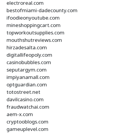
electroreal.com
bestofmiami-dadecounty.com
ifoodieonyoutube.com
mineshoppingcart.com
topworkoutsupplies.com
mouthshutreviews.com
hirzadesalta.com
digitallifeopoly.com
casinobubbles.com
seputargym.com
impiyanamall.com
optguardian.com
totostreet.net
davilcasino.com
fraudwatchai.com
aem-x.com
cryptooblogs.com
gameuplevel.com