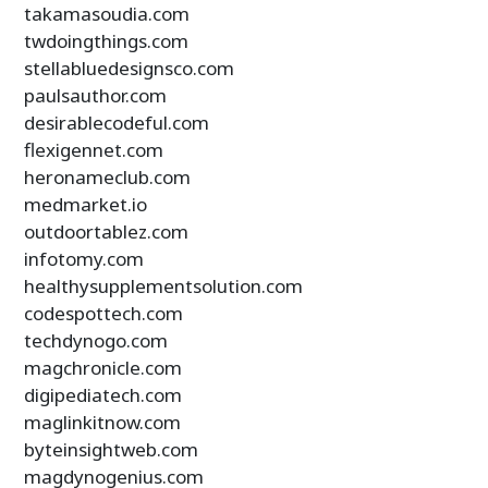
takamasoudia.com
twdoingthings.com
stellabluedesignsco.com
paulsauthor.com
desirablecodeful.com
flexigennet.com
heronameclub.com
medmarket.io
outdoortablez.com
infotomy.com
healthysupplementsolution.com
codespottech.com
techdynogo.com
magchronicle.com
digipediatech.com
maglinkitnow.com
byteinsightweb.com
magdynogenius.com