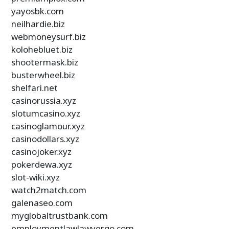
yayosbk.com
neilhardie.biz
webmoneysurf.biz
kolohebluet.biz
shootermask.biz
busterwheel.biz
shelfari.net
casinorussia.xyz
slotumcasino.xyz
casinoglamour.xyz
casinodollars.xyz
casinojoker.xyz
pokerdewa.xyz
slot-wiki.xyz
watch2match.com
galenaseo.com
myglobaltrustbank.com
employmentlawlawyergo.com