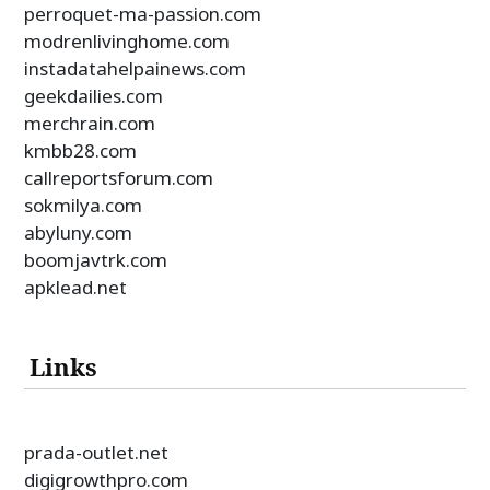
perroquet-ma-passion.com
modrenlivinghome.com
instadatahelpainews.com
geekdailies.com
merchrain.com
kmbb28.com
callreportsforum.com
sokmilya.com
abyluny.com
boomjavtrk.com
apklead.net
Links
prada-outlet.net
digigrowthpro.com