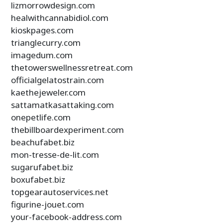
lizmorrowdesign.com
healwithcannabidiol.com
kioskpages.com
trianglecurry.com
imagedum.com
thetowerswellnessretreat.com
officialgelatostrain.com
kaethejeweler.com
sattamatkasattaking.com
onepetlife.com
thebillboardexperiment.com
beachufabet.biz
mon-tresse-de-lit.com
sugarufabet.biz
boxufabet.biz
topgearautoservices.net
figurine-jouet.com
your-facebook-address.com