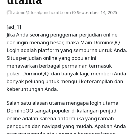
admin@floralpunchcraft.com
September 14, 2025
[ad_1]
Jika Anda seorang penggemar perjudian online
dan ingin menang besar, maka Main DominoQQ
Login adalah platform yang sempurna untuk Anda.
Situs perjudian online yang populer ini
menawarkan berbagai permainan termasuk
poker, DominoQQ, dan banyak lagi, memberi Anda
banyak peluang untuk menguji keterampilan dan
keberuntungan Anda.
Salah satu alasan utama mengapa login utama
DominoQQ sangat populer di kalangan penjudi
online adalah karena antarmuka yang ramah
pengguna dan navigasi yang mudah. Apakah Anda
seorang pemula atau pemain berpengalaman,