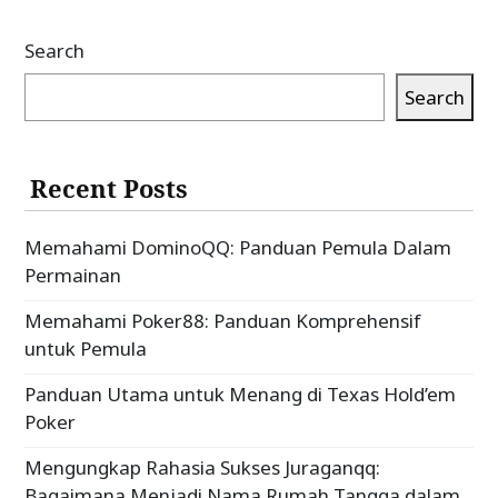
Search
Search
Recent Posts
Memahami DominoQQ: Panduan Pemula Dalam
Permainan
Memahami Poker88: Panduan Komprehensif
untuk Pemula
Panduan Utama untuk Menang di Texas Hold’em
Poker
Mengungkap Rahasia Sukses Juraganqq:
Bagaimana Menjadi Nama Rumah Tangga dalam