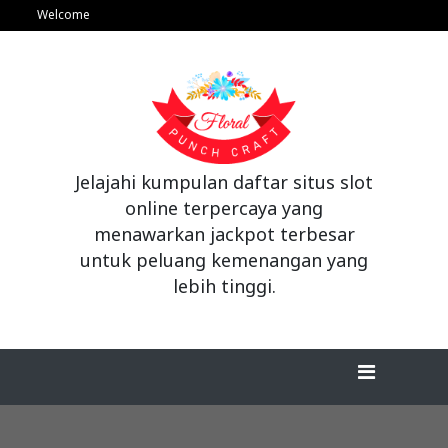
Skip
Welcome
to
content
Jelajahi kumpulan daftar situs slot
online terpercaya yang
menawarkan jackpot terbesar
untuk peluang kemenangan yang
lebih tinggi.