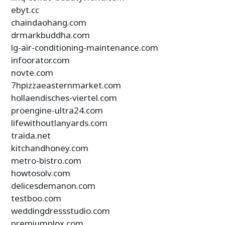
ebyt.cc
chaindaohang.com
drmarkbuddha.com
lg-air-conditioning-maintenance.com
infoorator.com
novte.com
7hpizzaeasternmarket.com
hollaendisches-viertel.com
proengine-ultra24.com
lifewithoutlanyards.com
traida.net
kitchandhoney.com
metro-bistro.com
howtosolv.com
delicesdemanon.com
testboo.com
weddingdressstudio.com
premiumplox.com