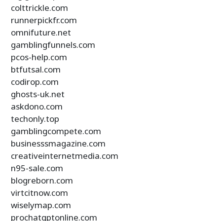
colttrickle.com
runnerpickfr.com
omnifuture.net
gamblingfunnels.com
pcos-help.com
btfutsal.com
codirop.com
ghosts-uk.net
askdono.com
techonly.top
gamblingcompete.com
businesssmagazine.com
creativeinternetmedia.com
n95-sale.com
blogreborn.com
virtcitnow.com
wiselymap.com
prochatgptonline.com