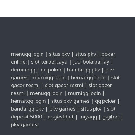
menuqq login
|
situs pkv
|
situs pkv
|
poker
online
|
slot terpercaya
|
judi bola parlay
|
dominoqq
|
qq poker
|
bandarqq pkv
|
pkv
games
|
murniqq login
|
hematqq login
|
slot
gacor resmi
|
slot gacor resmi
|
slot gacor
resmi
|
menuqq login
|
murniqq login
|
hematqq login
|
situs pkv games
|
qq poker
|
bandarqq pkv
|
pkv games
|
situs pkv
|
slot
deposit 5000
|
majestibet
|
miyaqq
|
gajibet
|
pkv games