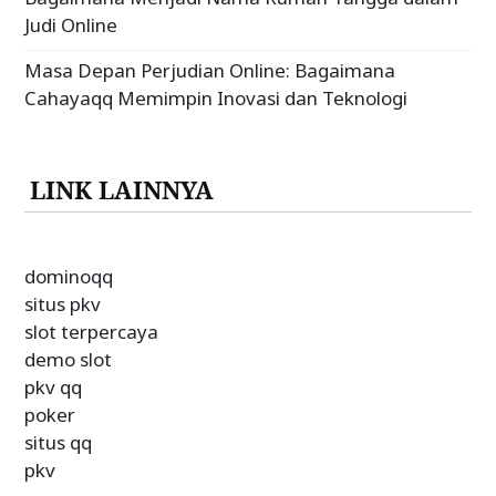
Judi Online
Masa Depan Perjudian Online: Bagaimana
Cahayaqq Memimpin Inovasi dan Teknologi
LINK LAINNYA
dominoqq
situs pkv
slot terpercaya
demo slot
pkv qq
poker
situs qq
pkv