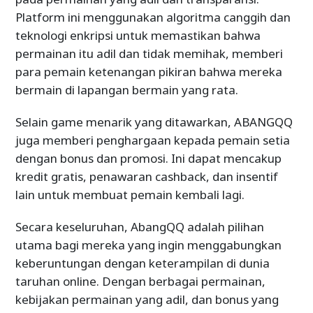
Platform ini menggunakan algoritma canggih dan
teknologi enkripsi untuk memastikan bahwa
permainan itu adil dan tidak memihak, memberi
para pemain ketenangan pikiran bahwa mereka
bermain di lapangan bermain yang rata.
Selain game menarik yang ditawarkan, ABANGQQ
juga memberi penghargaan kepada pemain setia
dengan bonus dan promosi. Ini dapat mencakup
kredit gratis, penawaran cashback, dan insentif
lain untuk membuat pemain kembali lagi.
Secara keseluruhan, AbangQQ adalah pilihan
utama bagi mereka yang ingin menggabungkan
keberuntungan dengan keterampilan di dunia
taruhan online. Dengan berbagai permainan,
kebijakan permainan yang adil, dan bonus yang