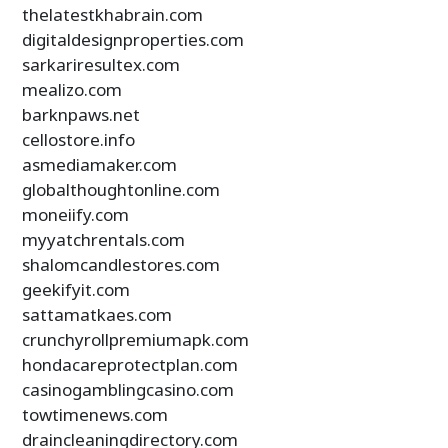
thelatestkhabrain.com
digitaldesignproperties.com
sarkariresultex.com
mealizo.com
barknpaws.net
cellostore.info
asmediamaker.com
globalthoughtonline.com
moneiify.com
myyatchrentals.com
shalomcandlestores.com
geekifyit.com
sattamatkaes.com
crunchyrollpremiumapk.com
hondacareprotectplan.com
casinogamblingcasino.com
towtimenews.com
draincleaningdirectory.com