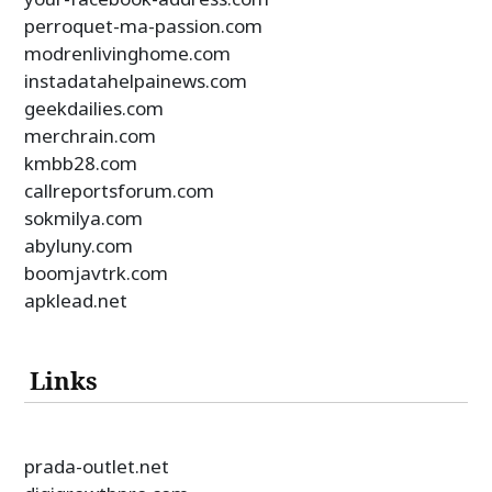
perroquet-ma-passion.com
modrenlivinghome.com
instadatahelpainews.com
geekdailies.com
merchrain.com
kmbb28.com
callreportsforum.com
sokmilya.com
abyluny.com
boomjavtrk.com
apklead.net
Links
prada-outlet.net