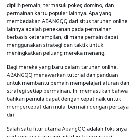
dipilih pemain, termasuk poker, domino, dan
permainan kartu populer lainnya. Apa yang
membedakan ABANGQQ dari situs taruhan online
lainnya adalah penekanan pada permainan
berbasis keterampilan, di mana pemain dapat
menggunakan strategi dan taktik untuk
meningkatkan peluang mereka menang.
Bagi mereka yang baru dalam taruhan online,
ABANGQQ menawarkan tutorial dan panduan
untuk membantu pemain mempelajari aturan dan
strategi setiap permainan. Ini memastikan bahwa
bahkan pemula dapat dengan cepat naik untuk
mempercepat dan mulai bermain dengan percaya
diri.
Salah satu fitur utama AbangQQ adalah fokusnya
pada permainan yang adil dan transparansi.