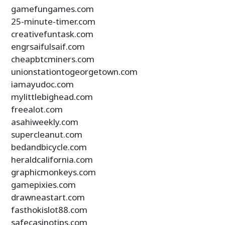
gamefungames.com
25-minute-timer.com
creativefuntask.com
engrsaifulsaif.com
cheapbtcminers.com
unionstationtogeorgetown.com
iamayudoc.com
mylittlebighead.com
freealot.com
asahiweekly.com
supercleanut.com
bedandbicycle.com
heraldcalifornia.com
graphicmonkeys.com
gamepixies.com
drawneastart.com
fasthokislot88.com
safecasinotips.com