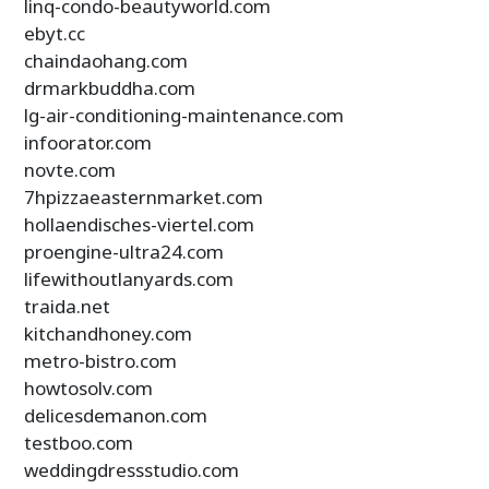
linq-condo-beautyworld.com
ebyt.cc
chaindaohang.com
drmarkbuddha.com
lg-air-conditioning-maintenance.com
infoorator.com
novte.com
7hpizzaeasternmarket.com
hollaendisches-viertel.com
proengine-ultra24.com
lifewithoutlanyards.com
traida.net
kitchandhoney.com
metro-bistro.com
howtosolv.com
delicesdemanon.com
testboo.com
weddingdressstudio.com