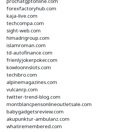
prochatgptonline.com
forexfactoryhub.com
kaja-live.com
techcompa.com
sight-web.com
himadrigroup.com
islamroman.com
td-autofinance.com
frienlyjokerpoker.com
kowloonnslots.com
techibro.com
alpinemagazines.com
vulcanrp.com
twitter-trend-blog.com
montblancpensonlineoutletsale.com
babygadgetsreview.com
akupunktur-ambulanz.com
whatiremembered.com