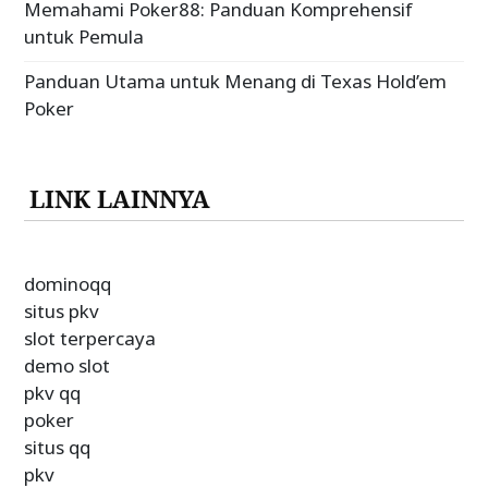
Memahami Poker88: Panduan Komprehensif
untuk Pemula
Panduan Utama untuk Menang di Texas Hold’em
Poker
LINK LAINNYA
dominoqq
situs pkv
slot terpercaya
demo slot
pkv qq
poker
situs qq
pkv